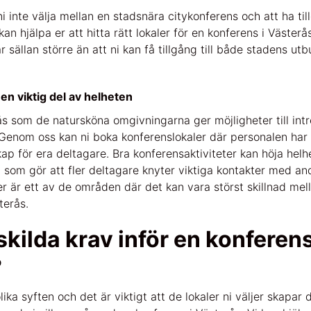
 inte välja mellan en stadsnära citykonferens och att ha tillg
kan hjälpa er att hitta rätt lokaler för en konferens i Väste
 sällan större än att ni kan få tillgång till både stadens ut
 en viktig del av helheten
s som de natursköna omgivningarna ger möjligheter till intr
Genom oss kan ni boka konferenslokaler där personalen har
kap för era deltagare. Bra konferensaktiviteter kan höja helh
 som gör att fler deltagare knyter viktiga kontakter med and
r är ett av de områden där det kan vara störst skillnad mell
terås.
skilda krav inför en konferens
?
ika syften och det är viktigt att de lokaler ni väljer skapar 