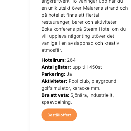
ångkraftverk. 18 våningar upp har du
en unik utsikt över Mälarens strand och
på hotellet finns ett flertal
restauranger, barer och aktiviteter.
Boka konferens på Steam Hotel om du
vill uppleva någonting utöver det
vanliga i en avslappnad och kreativ
atmosfär.
Hotellrum:
264
Antal gäster:
upp till 450st
Parkering:
Ja
Aktiviteter:
Pool club, playground,
golfsimulator, karaoke mm.
Bra att veta:
Sjönära, industriellt,
spaavdelning.
Beställ offert