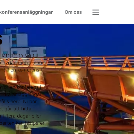
 konferensanläggningar
Om oss
s
tt att ta sig till
 avgångar till bland
 till en konferens i
rför en konferens i
 andra anläggningar
ålls nere. Ni bör
t går att hitta
i flera dagar eller
perten kan hjälpa er