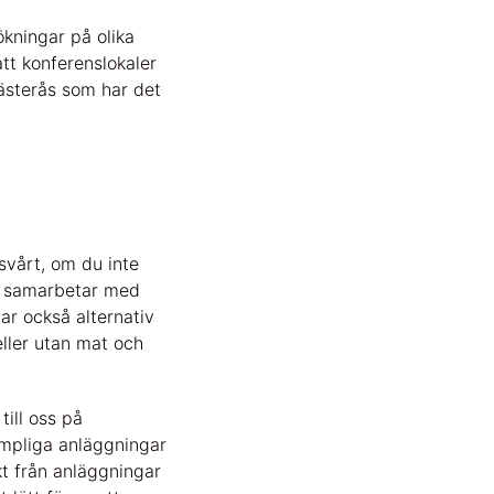
ökningar på olika
att konferenslokaler
Västerås som har det
svårt, om du inte
ch samarbetar med
har också alternativ
eller utan mat och
till oss på
ämpliga anläggningar
kt från anläggningar