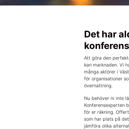
Det har al
konferens
Att göra den perfekt
kan marknaden. Vi h
många aktörer i Väste
för organisationer s
övernattning.
Nu behöver ni inte l
Konferensexperten be
för er räkning. Offe
som har plats på det
jämföra olika alterna