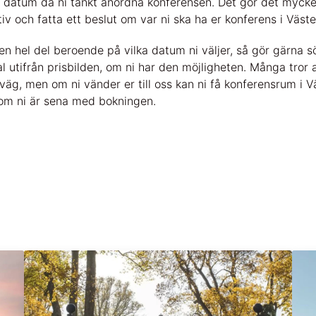
 datum då ni tänkt anordna konferensen. Det gör det mycket 
tiv och fatta ett beslut om var ni ska ha er konferens i Väste
en hel del beroende på vilka datum ni väljer, så gör gärna s
l utifrån prisbilden, om ni har den möjligheten. Många tror 
rväg, men om ni vänder er till oss kan ni få konferensrum i 
n om ni är sena med bokningen.