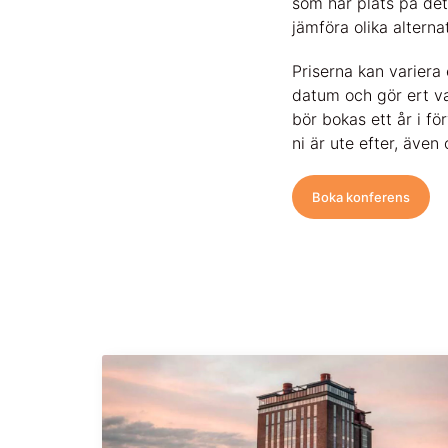
som har plats på det
jämföra olika alterna
Priserna kan variera 
datum och gör ert va
bör bokas ett år i fö
ni är ute efter, äve
Boka konferens