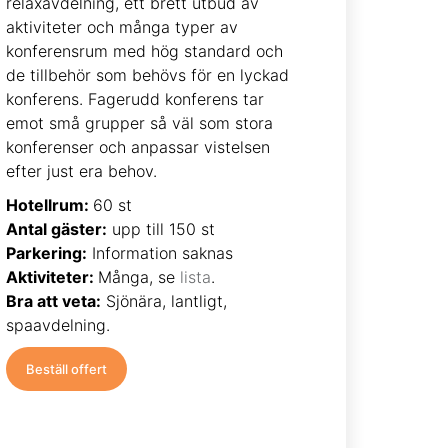
relaxavdelning, ett brett utbud av
aktiviteter och många typer av
konferensrum med hög standard och
de tillbehör som behövs för en lyckad
konferens. Fagerudd konferens tar
emot små grupper så väl som stora
konferenser och anpassar vistelsen
efter just era behov.
Hotellrum:
60 st
Antal gäster:
upp till 150 st
Parkering:
Information saknas
Aktiviteter:
Många, se
lista
.
Bra att veta:
Sjönära, lantligt,
spaavdelning.
Beställ offert