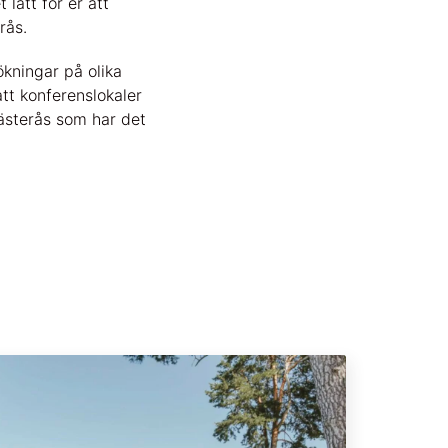
lätt för er att
rås.
ökningar på olika
att konferenslokaler
Västerås som har det