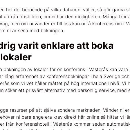
en hel del beroende på vilka datum ni väljer, så gör gärna s
l utifrån prisbilden, om ni har den möjligheten. Många tror 
rväg, men om ni vänder er till oss kan ni få konferensrum i 
n om ni är sena med bokningen.
drig varit enklare att boka
lokaler
a bokningen av lokaler för en konferens i Västerås kan vara 
ar lång erfarenhet av konferensbokningar i hela Sverige o
rås som vi vet håller måttet på hög internationell nivå. Vi 
om söker ett prisvärt alternativ med personlig service, med 
ägga resurser på att själva sondera marknaden. Vänder ni er 
höver ni bara ange era krav direkt här online så hittar vi l
rter från konferenshotell i Västerås kommer sedan automatis