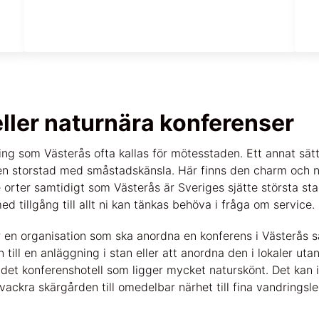
eller naturnära konferenser
ning som Västerås ofta kallas för mötesstaden. Ett annat sätt
en storstad med småstadskänsla. Här finns den charm och n
orter samtidigt som Västerås är Sveriges sjätte största sta
d tillgång till allt ni kan tänkas behöva i fråga om service.
en organisation som ska anordna en konferens i Västerås så
 till en anläggning i stan eller att anordna den i lokaler utan
det konferenshotell som ligger mycket naturskönt. Det kan i
ackra skärgården till omedelbar närhet till fina vandringsl