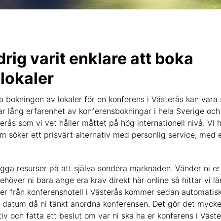
drig varit enklare att boka
lokaler
a bokningen av lokaler för en konferens i Västerås kan vara 
ar lång erfarenhet av konferensbokningar i hela Sverige o
rås som vi vet håller måttet på hög internationell nivå. Vi 
om söker ett prisvärt alternativ med personlig service, med 
ägga resurser på att själva sondera marknaden. Vänder ni er 
höver ni bara ange era krav direkt här online så hittar vi l
rter från konferenshotell i Västerås kommer sedan automatis
 datum då ni tänkt anordna konferensen. Det gör det mycket 
tiv och fatta ett beslut om var ni ska ha er konferens i Väste