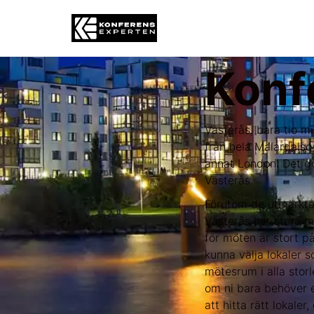
Konf
Västerås, bara tio mi
från hela Mälardalso
annat London. Det gör
Västerås.
Förutom de utmärkta 
Västerås har stora mö
för möten är stort på
kunna välja lokaler s
mötesrum i alla storl
om ni bara behöver e
att hitta rätt lokaler