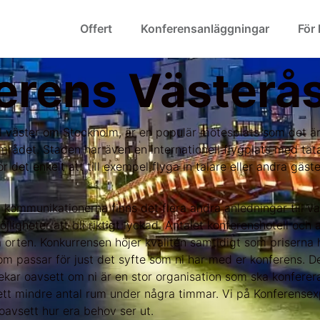
Offert
Konferensanläggningar
För
erens Västerå
l väster om Stockholm, är en populär mötesplats som det är lä
mrådet. Staden har även en internationell flygplats med täta
 det enkelt att till exempel flyga in talare eller andra gäster
kommunikationerna finns det flera andra anledningar till va
jligheter att bli riktigt lyckad. Antalet konferenshotell och
 orten. Konkurrensen höjer kvalitén samtidigt som priserna h
om passar för just det syfte som ni har med er konferens. De
ekar oavsett om ni är en stor organisation som ska konferera 
tt mindre antal rum under några timmar. Vi på Konferensex
, oavsett hur era behov ser ut.