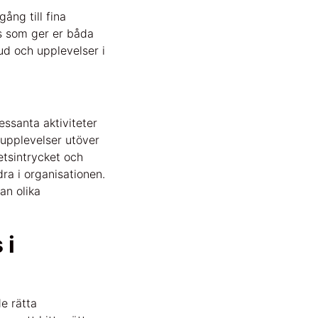
ång till fina
rås som ger er båda
bud och upplevelser i
essanta aktiviteter
 upplevelser utöver
etsintrycket och
ra i organisationen.
an olika
 i
de rätta