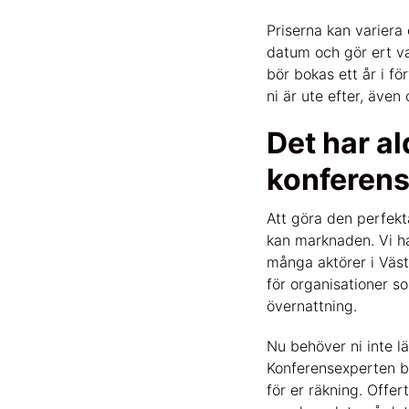
Priserna kan variera 
datum och gör ert va
bör bokas ett år i fö
ni är ute efter, äve
Det har al
konferens
Att göra den perfekt
kan marknaden. Vi h
många aktörer i Väste
för organisationer s
övernattning.
Nu behöver ni inte l
Konferensexperten be
för er räkning. Offe