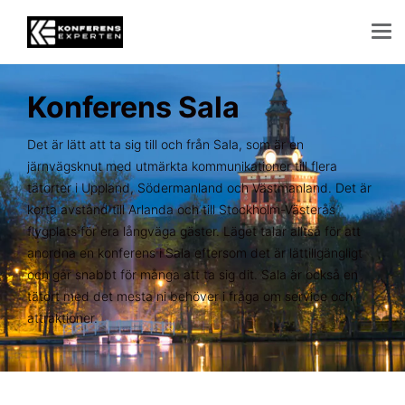
Konferens Sala
Det är lätt att ta sig till och från Sala, som är en
järnvägsknut med utmärkta kommunikationer till flera
tätorter i Uppland, Södermanland och Västmanland. Det är
korta avstånd till Arlanda och till Stockholm-Västerås
flygplats för era långväga gäster. Läget talar alltså för att
anordna en konferens i Sala eftersom det är lättillgängligt
och går snabbt för många att ta sig dit. Sala är också en
tätort med det mesta ni behöver i fråga om service och
attraktioner.