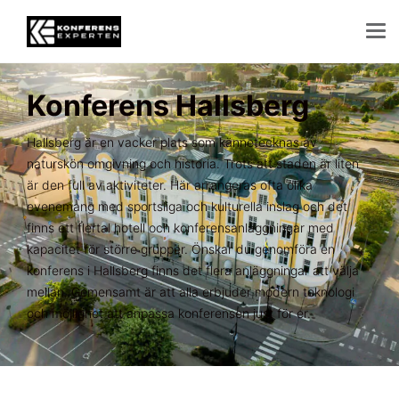
Konferens Hallsberg
Hallsberg är en vacker plats som kännetecknas av
naturskön omgivning och historia. Trots att staden är liten
är den full av aktiviteter. Här arrangeras ofta olika
evenemang med sportsliga och kulturella inslag och det
finns ett flertal hotell och konferensanläggningar med
kapacitet för större grupper. Önskar du genomföra en
konferens i Hallsberg finns det flera anläggningar att välja
mellan. Gemensamt är att alla erbjuder modern teknologi
och möjlighet att anpassa konferensen just för er.