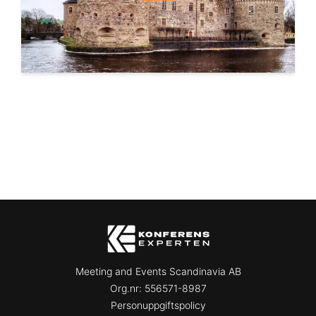
Meeting and Events Scandinavia AB
Org.nr:
556571-8987
Personuppgiftspolicy