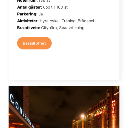
Hotellrum:
136 st
Antal gäster:
upp till 100 st
Parkering:
Ja
Aktiviteter:
Hyra cykel, Träning, Brädspel
Bra att veta:
Citynära, Spaavdelning
Beställ offert