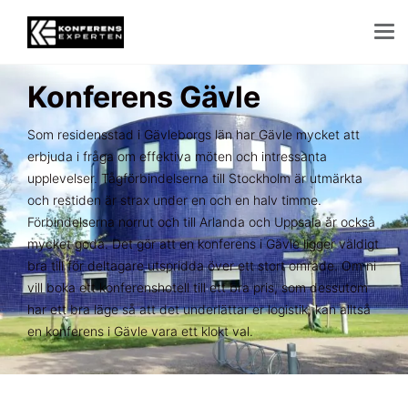
Konferens Gävle
Som residensstad i Gävleborgs län har Gävle mycket att
erbjuda i fråga om effektiva möten och intressanta
upplevelser. Tågförbindelserna till Stockholm är utmärkta
och restiden är strax under en och en halv timme.
Förbindelserna norrut och till Arlanda och Uppsala är också
mycket goda. Det gör att en konferens i Gävle ligger väldigt
bra till för deltagare utspridda över ett stort område. Om ni
vill boka ett konferenshotell till ett bra pris, som dessutom
har ett bra läge så att det underlättar er logistik, kan alltså
en konferens i Gävle vara ett klokt val.